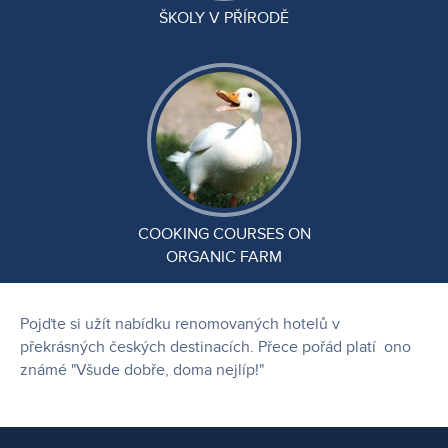
ŠKOLY V PŘÍRODĚ
COOKING COURSES ON
ORGANIC FARM
Pojďte si užít nabídku renomovaných hotelů v
překrásných českých destinacích. Přece pořád platí ono
známé "Všude dobře, doma nejlíp!"