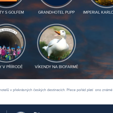
TY S GOLFEM
GRANDHOTEL PUPP
IMPERIAL KARL
Y V PŘÍRODĚ
VÍKENDY NA BIOFARMĚ
hotelů v překrásných českých destinacích. Přece pořád platí ono známé 