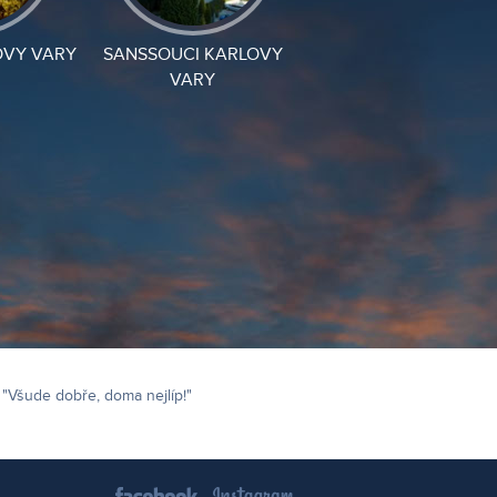
OVY VARY
SANSSOUCI KARLOVY
VARY
"Všude dobře, doma nejlíp!"