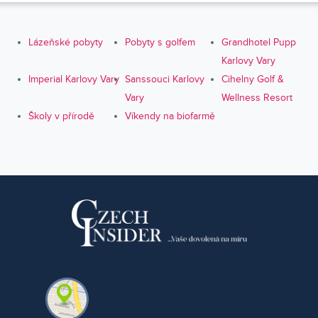
Lázeňské pobyty
Pobyty s golfem
Grandhotel Pupp
Karlovy Vary
Imperial Karlovy Vary
Sanssouci Karlovy
Cihelny Golf &
Vary
Wellness Resort
Školy v přírodě
Víkendy na biofarmě