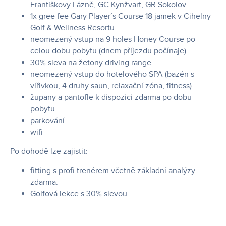
Františkovy Lázně, GC Kynžvart, GR Sokolov
1x gree fee Gary Player´s Course 18 jamek v Cihelny
Golf & Wellness Resortu
neomezený vstup na 9 holes Honey Course po
celou dobu pobytu (dnem příjezdu počínaje)
30% sleva na žetony driving range
neomezený vstup do hotelového SPA (bazén s
vířivkou, 4 druhy saun, relaxační zóna, fitness)
župany a pantofle k dispozici zdarma po dobu
pobytu
parkování
wifi
Po dohodě lze zajistit:
fitting s profi trenérem včetně základní analýzy
zdarma.
Golfová lekce s 30% slevou