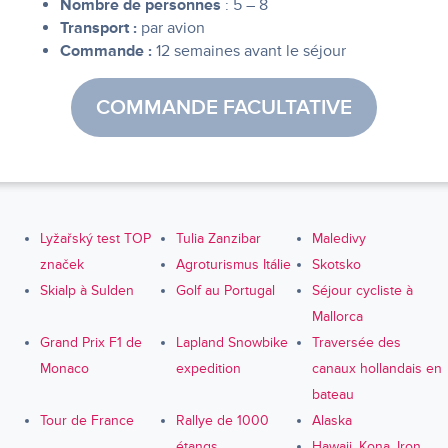
Nombre de personnes
: 5 – 8
Transport :
par avion
Commande :
12 semaines avant le séjour
COMMANDE FACULTATIVE
Lyžařský test TOP
Tulia Zanzibar
Maledivy
značek
Agroturismus Itálie
Skotsko
Skialp à Sulden
Golf au Portugal
Séjour cycliste à
Mallorca
Grand Prix F1 de
Lapland Snowbike
Traversée des
Monaco
expedition
canaux hollandais en
bateau
Tour de France
Rallye de 1000
Alaska
étangs
Hawaii, Kona, Iron