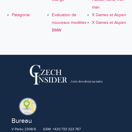
man
Patagonie
Evaluation de
X Games et Aspen
nouveaux modèles
X Games et Aspen
BMW
Bureau
V Parku 2308/8
GSM: +420 733 323 767